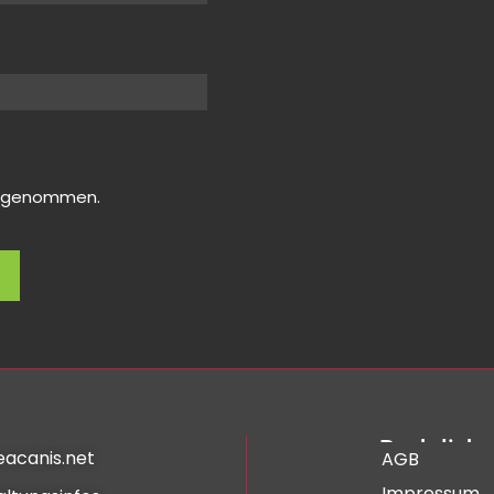
s genommen.
Rechtliche
eacanis.net
AGB
Impressum