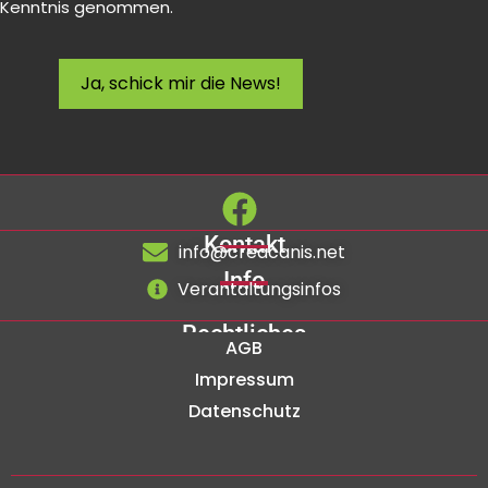
Kenntnis genommen.
Ja, schick mir die News!
Kontakt
info@creacanis.net
Info
Verantaltungsinfos
Rechtliches
AGB
Impressum
Datenschutz